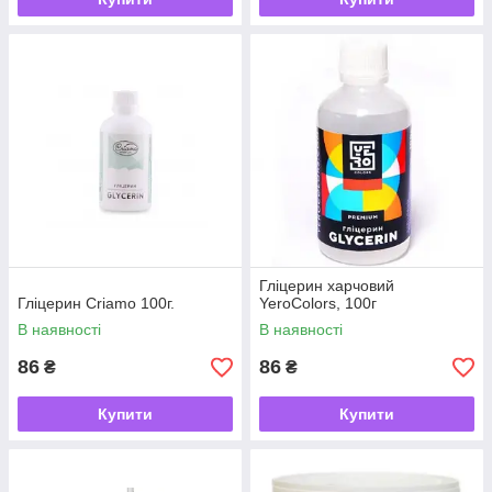
Гліцерин харчовий
Гліцерин Criamo 100г.
YeroColors, 100г
В наявності
В наявності
86
86
₴
₴
Купити
Купити