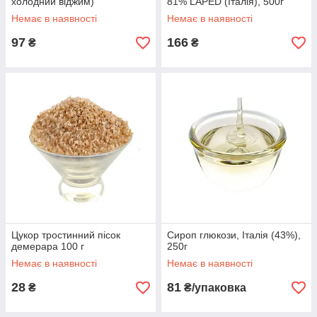
холодний віджим)
81% LAPED (Італія), 500г
Немає в наявності
Немає в наявності
97
166
₴
₴
Цукор тростинний пісок
Сироп глюкози, Італія (43%),
демерара 100 г
250г
Немає в наявності
Немає в наявності
28
81
₴
₴/упаковка