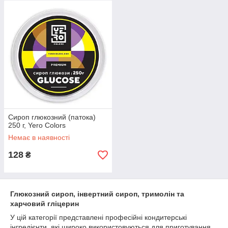
Сироп глюкозний (патока)
250 г, Yero Colors
Немає в наявності
128
₴
Глюкозний сироп, інвертний сироп, тримолін та
харчовий гліцерин
У цій категорії представлені професійні кондитерські
інгредієнти, які широко використовуються для приготування