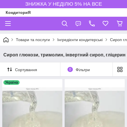
ЗНИЖКА У НЕДІЛЮ 5% НА ВСЕ
КондиториЯ
Товари та послуги
Інгредієнти кондитерські
Сироп гл
Сироп глюкози, тримолин, інвертний сироп, гліцерин
Сортування
0
Фільтри
Україна