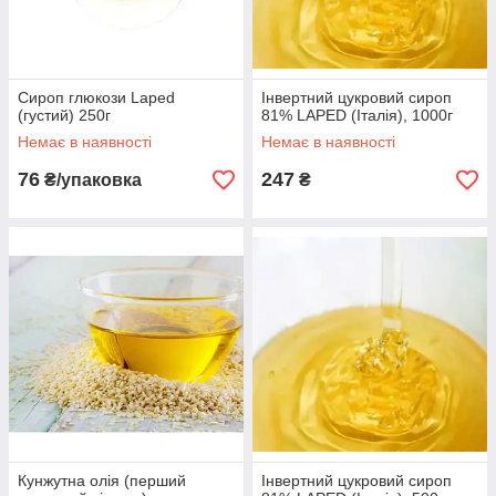
Сироп глюкози Laped
Інвертний цукровий сироп
(густий) 250г
81% LAPED (Італія), 1000г
Немає в наявності
Немає в наявності
76
247
₴/упаковка
₴
Кунжутна олія (перший
Інвертний цукровий сироп