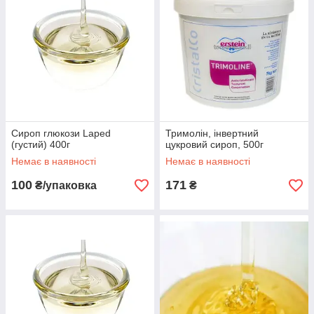
Сироп глюкози Laped
Тримолін, інвертний
(густий) 400г
цукровий сироп, 500г
Немає в наявності
Немає в наявності
100
171
₴/упаковка
₴