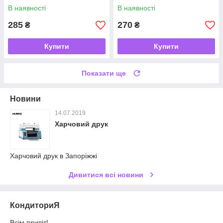
В наявності
В наявності
285
270
₴
₴
Купити
Купити
Показати ще
Новини
14.07.2019
Харчовий друк
Харчовий друк в Запоріжжі
Дивитися всі новини
КондиториЯ
Всім привіт!