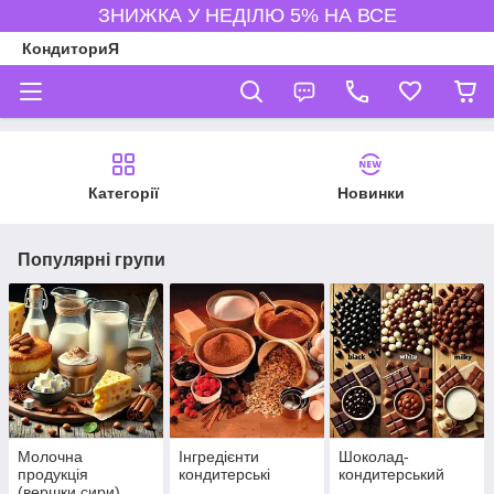
ЗНИЖКА У НЕДІЛЮ 5% НА ВСЕ
КондиториЯ
Категорії
Новинки
Популярні групи
Молочна
Інгредієнти
Шоколад-
продукція
кондитерські
кондитерський
(вершки,сири)