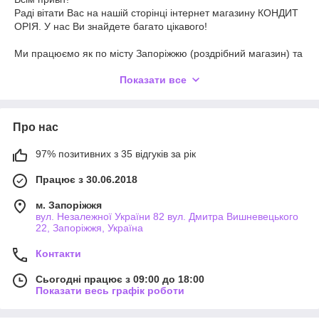
Раді вітати Вас на нашій сторінці інтернет магазину КОНДИТ
ОРІЯ. У нас Ви знайдете багато цікавого!
Ми працюємо як по місту Запоріжжю (роздрібний магазин) та
к і по всій Україні (Нова пошта).
Показати все
Асортимент нашого магазину має власну унікальність.
Полягає вона в тому, що ми всі інгредієнти, які продаємо,
використовуємо у своєму власному кондитерському виробни
Про нас
цтві. Тому про свою продукцію ми знаємо достовірну
інформацію та готові поділитися цією інформацією з Вами.
97% позитивних з 35 відгуків за рік
У нашому асортименті лише перевірені товари.
Працює з 30.06.2018
м. Запоріжжя
вул. Незалежної України 82 вул. Дмитра Вишневецького
22, Запоріжжя, Україна
Контакти
Сьогодні працює з 09:00 до 18:00
Показати весь графік роботи