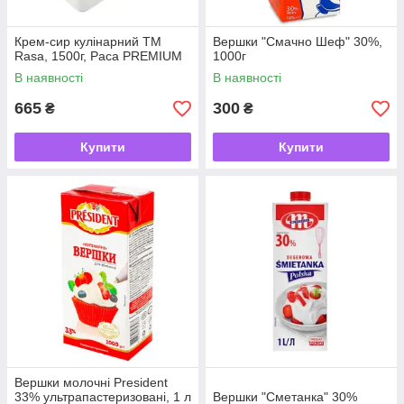
Крем-сир кулінарний ТМ
Вершки "Смачно Шеф" 30%,
Rasa, 1500г, Раса PREMIUM
1000г
В наявності
В наявності
665
300
₴
₴
Купити
Купити
Вершки молочні President
33% ультрапастеризовані, 1 л
Вершки "Сметанка" 30%