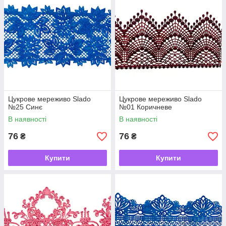
Цукрове мереживо Slado
Цукрове мереживо Slado
№25 Синє
№01 Коричневе
В наявності
В наявності
76
76
₴
₴
Купити
Купити