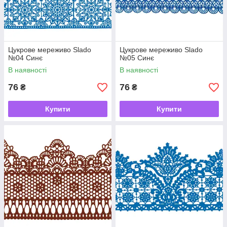
Цукрове мереживо Slado
Цукрове мереживо Slado
№04 Синє
№05 Синє
В наявності
В наявності
76
76
₴
₴
Купити
Купити