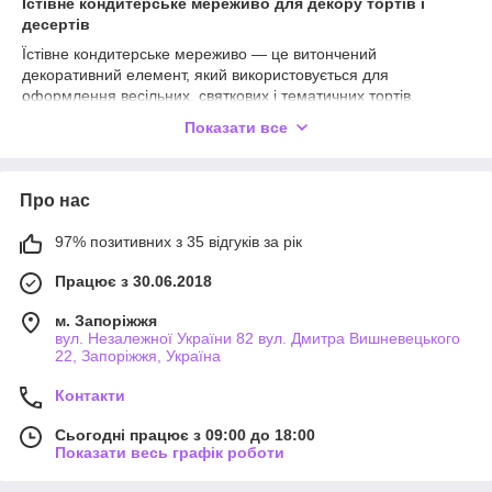
Їстівне кондитерське мереживо для декору тортів і
десертів
Їстівне кондитерське мереживо — це витончений
декоративний елемент, який використовується для
оформлення весільних, святкових і тематичних тортів,
капкейків, десертів та інших кондитерських виробів. Завдяки
Показати все
ажурному візерунку воно надає десертам елегантного
вигляду та допомагає створити професійне оформлення без
складної ручної роботи.
Про нас
У цій категорії ви можете купити солодке кондитерське
мереживо різних кольорів, розмірів, форм і дизайнів. В
97% позитивних з 35 відгуків за рік
асортименті представлені готові їстівні мереживні прикраси
для декорування сучасних десертів, які легко
Працює з 30.06.2018
використовувати як у професійній кондитерській справі, так і
в домашній випічці.
м. Запоріжжя
вул. Незалежної України 82 вул. Дмитра Вишневецького
Кондитерське мереживо широко застосовується для
22, Запоріжжя, Україна
оформлення весільних тортів, святкових десертів, капкейків,
еклерів, мусових тортів, пряників і подарункових композицій.
Контакти
Воно чудово поєднується з мастикою, шоколадом, кремами,
дзеркальною глазур'ю, харчовою поталлю, кандурином,
Сьогодні працює з 09:00 до 18:00
цукровими квітами, перлинами та іншими декоративними
Показати весь графік роботи
елементами.