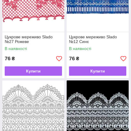
Цукрове мереживо Slado
Цукрове мереживо Slado
№27 Рожеве
№12 Синє
В наявності
В наявності
76
76
₴
₴
Купити
Купити