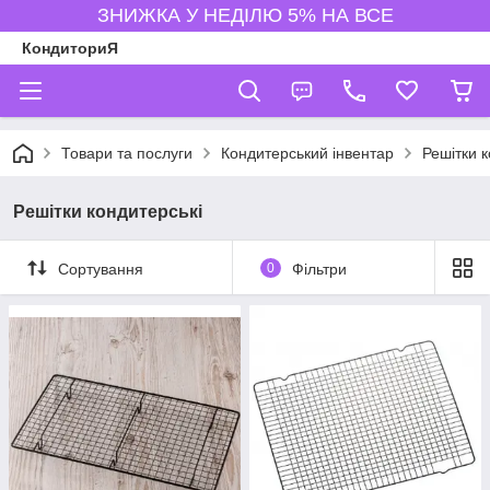
ЗНИЖКА У НЕДІЛЮ 5% НА ВСЕ
КондиториЯ
Товари та послуги
Кондитерський інвентар
Решітки к
Решітки кондитерські
Сортування
0
Фільтри