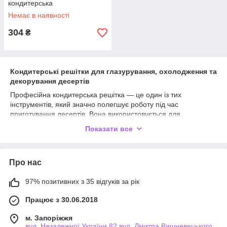
кондитерська
Немає в наявності
304
₴
Кондитерські решітки для глазурування, охолодження та
декорування десертів
Професійна кондитерська решітка — це один із тих
інструментів, який значно полегшує роботу під час
приготування десертів. Вона використовується для
рівномірного охолодження випічки, нанесення глазурі,
Показати все
шоколаду та дзеркального покриття, а також для сушіння
пряників, печива й інших кондитерських виробів. Завдяки
відкритій конструкції повітря вільно циркулює навколо виробу,
Про нас
що допомагає зберегти його форму та текстуру.
У цій категорії представлені кондитерські решітки різних
97% позитивних з 35 відгуків за рік
розмірів і конструкцій для домашнього та професійного
використання. Вони підходять для охолодження бісквітів,
Працює з 30.06.2018
кексів, печива, мафінів, еклерів, хліба, а також для
глазурування тортів, мусових десертів, пончиків і шоколадних
м. Запоріжжя
виробів.
вул. Незалежної України 82 вул. Дмитра Вишневецького