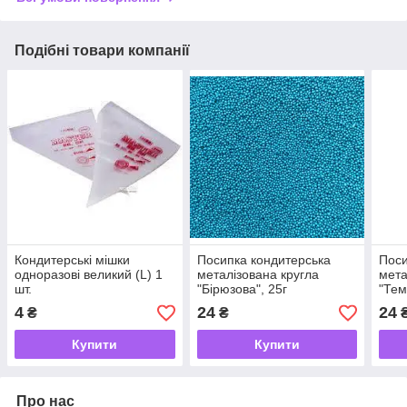
Подібні товари компанії
Кондитерські мішки
Посипка кондитерська
Поси
одноразові великий (L) 1
металізована кругла
мета
шт.
"Бірюзова", 25г
"Тем
4
24
24
₴
₴
₴
Купити
Купити
Про нас