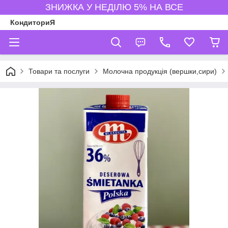
ЗНИЖКА У НЕДІЛЮ 5% НА ВСЕ
КондиториЯ
Товари та послуги
Молочна продукція (вершки,сири)