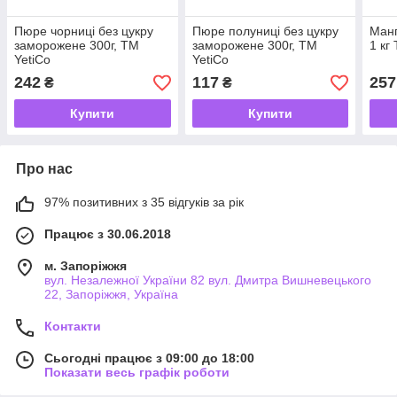
Пюре чорниці без цукру
Пюре полуниці без цукру
Ман
заморожене 300г, ТМ
заморожене 300г, ТМ
1 кг
YetiCo
YetiCo
242
117
257
₴
₴
Купити
Купити
Про нас
97% позитивних з 35 відгуків за рік
Працює з 30.06.2018
м. Запоріжжя
вул. Незалежної України 82 вул. Дмитра Вишневецького
22, Запоріжжя, Україна
Контакти
Сьогодні працює з 09:00 до 18:00
Показати весь графік роботи