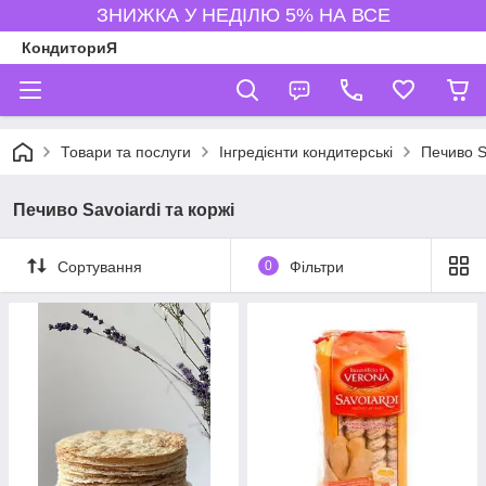
ЗНИЖКА У НЕДІЛЮ 5% НА ВСЕ
КондиториЯ
Товари та послуги
Інгредієнти кондитерські
Печиво S
Печиво Savoiardi та коржі
Сортування
0
Фільтри