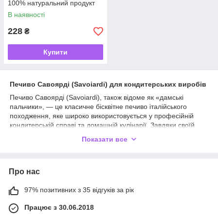
100% натуральний продукт
В наявності
228
₴
Купити
Печиво Савоярді (Savoiardi) для кондитерських виробів
Печиво Савоярді (Savoiardi), також відоме як «дамські
пальчики», — це класичне бісквітне печиво італійського
походження, яке широко використовується у професійній
кондитерській справі та домашній кулінарії. Завдяки своїй
легкій пористій структурі воно чудово вбирає сиропи, каву,
Показати все
лікери та креми, зберігаючи форму й надаючи десертам
ніжної текстури.
У цій категорії ви можете купити печиво Савоярді різних
Про нас
виробників і в різних фасуваннях. Ми пропонуємо продукцію
високої якості, яка підходить як для домашнього
97% позитивних з 35 відгуків за рік
приготування, так і для кафе, ресторанів, кондитерських і
професійних виробництв.
Працює з 30.06.2018
Печиво Савоярді є основним інгредієнтом для приготування