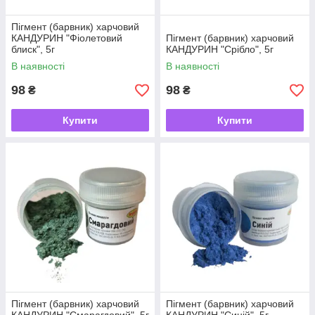
Пігмент (барвник) харчовий
КАНДУРИН "Фіолетовий
Пігмент (барвник) харчовий
блиск", 5г
КАНДУРИН "Срібло", 5г
В наявності
В наявності
98
98
₴
₴
Купити
Купити
Пігмент (барвник) харчовий
Пігмент (барвник) харчовий