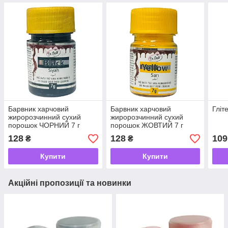
Барвник харчовий
Барвник харчовий
Гліт
жиророзчинний сухий
жиророзчинний сухий
порошок ЧОРНИЙ 7 г
порошок ЖОВТИЙ 7 г
Dr.Gusto
Dr.Gusto
128
128
109
₴
₴
Купити
Купити
Акційні пропозиції та новинки