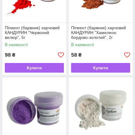
Пігмент (барвник) харчовий
Пігмент (барвник) харчовий
КАНДУРИН "Червоний
КАНДУРИН "Хамелеон
велюр", 5г
бордово-золотий", 2г
В наявності
В наявності
98
58
₴
₴
Купити
Купити