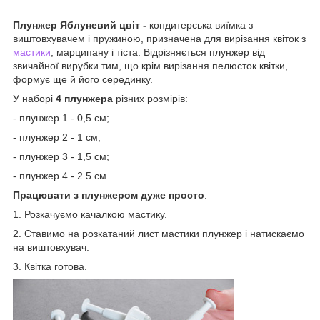
Плунжер Яблуневий цвіт -
кондитерська виїмка з
виштовхувачем і пружиною, призначена для вирізання квіток з
мастики
, марципану і тіста. Відрізняється плунжер від
звичайної вирубки тим, що крім вирізання пелюсток квітки,
формує ще й його серединку.
У наборі
4 плунжера
різних розмірів:
- плунжер 1 - 0,5 см;
- плунжер 2 - 1 см;
- плунжер 3 - 1,5 см;
- плунжер 4 - 2.5 см.
Працювати з плунжером дуже просто
:
1. Розкачуємо качалкою мастику.
2. Ставимо на розкатаний лист мастики плунжер і натискаємо
на виштовхувач.
3. Квітка готова.