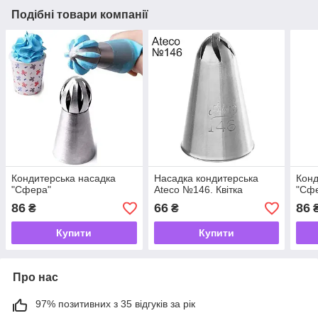
Подібні товари компанії
Кондитерська насадка
Насадка кондитерська
Конд
"Сфера"
Ateco №146. Квітка
"Сфе
86
66
86
₴
₴
Купити
Купити
Про нас
97% позитивних з 35 відгуків за рік