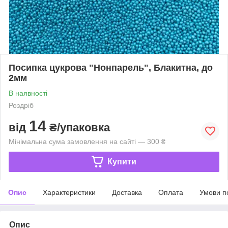
Посипка цукрова "Нонпарель", Блакитна, до
2мм
В наявності
Роздріб
14
від
₴/упаковка
Мінімальна сума замовлення на сайті — 300 ₴
Купити
Опис
Характеристики
Доставка
Оплата
Умови п
Опис