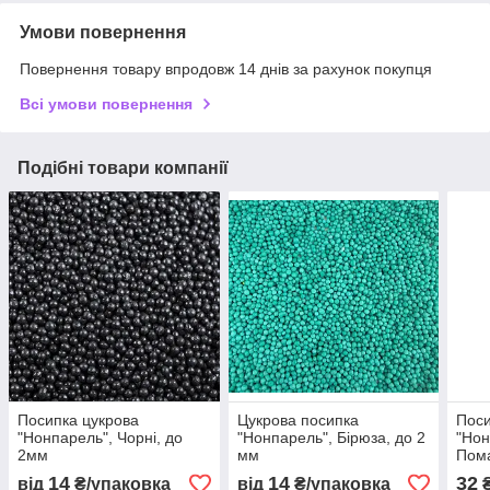
Умови повернення
Повернення товару впродовж 14 днів за рахунок покупця
Всі умови повернення
Подібні товари компанії
Посипка цукрова
Цукрова посипка
Поси
"Нонпарель", Чорні, до
"Нонпарель", Бірюза, до 2
"Нон
2мм
мм
Пома
50г
14
14
32
від
₴/упаковка
від
₴/упаковка
₴