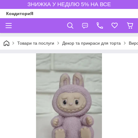
ЗНИЖКА У НЕДІЛЮ 5% НА ВСЕ
КондиториЯ
Товари та послуги
Декор та прикраси для торта
Виро