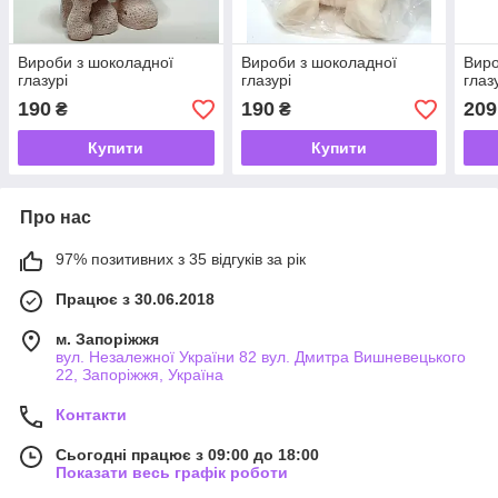
Вироби з шоколадної
Вироби з шоколадної
Виро
глазурі
глазурі
глаз
190
190
209
₴
₴
Купити
Купити
Про нас
97% позитивних з 35 відгуків за рік
Працює з 30.06.2018
м. Запоріжжя
вул. Незалежної України 82 вул. Дмитра Вишневецького
22, Запоріжжя, Україна
Контакти
Сьогодні працює з 09:00 до 18:00
Показати весь графік роботи