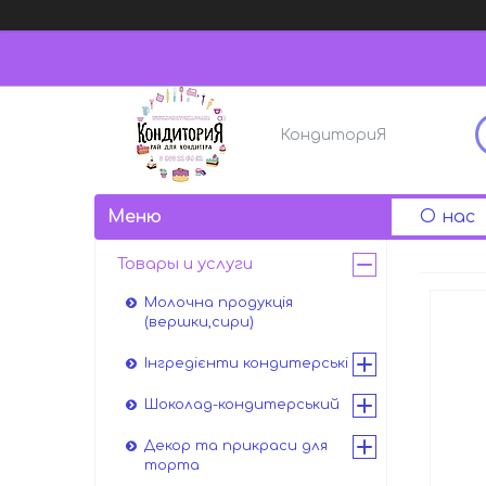
КондиториЯ
О нас
Товары и услуги
Молочна продукція
(вершки,сири)
Інгредієнти кондитерські
Шоколад-кондитерський
Декор та прикраси для
торта