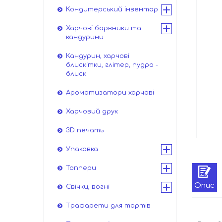
Кондитерський інвентар
Харчові барвники та
кандурини
Кандурин, харчові
блискітки, глітер, пудра -
блиск
Ароматизатори харчові
Харчовий друк
3D печать
Упаковка
Топпери
Опис
Свічки, вогні
Трафарети для тортів