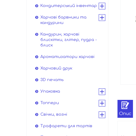
Кондитерський інвентар
Харчові барвники та
кандурини
Кандурин, харчові
блискітки, глітер, пудра -
блиск
Ароматизатори харчові
Харчовий друк
3D печать
Упаковка
Топпери
Опис
Свічки, вогні
Трафарети для тортів