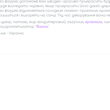
а фігурка допоможе вам швидко і красиво прикрасити будь
уде виглядати чарівно, якщо прикрасити його даній цукро
а фігурка відрізняється солодким смаком і приємним арома
ришитися і вигоряти на сонці. Під час декорування вона не
 цукор, патока, жир кондитерський, загусник,
крохмаль
, л
та,ароматизатор "
Ваніль
".
ик - Україна.