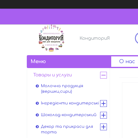
КондиториЯ
О нас
Товары и услуги
Молочна продукція
(вершки,сири)
Інгредієнти кондитерські
Шоколад-кондитерський
Декор та прикраси для
торта