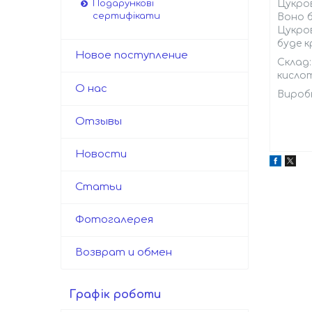
Цукров
Подарункові
сертифікати
Воно б
Цукров
буде к
Новое поступление
Склад:
кисло
О нас
Виробн
Отзывы
Новости
Статьи
Фотогалерея
Возврат и обмен
Графік роботи