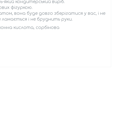
-який кондитерський виріб.
вих фігуркою.
том, вона буде довго зберігатися у вас, і не
 ламається і не бруднить руки.
имонна кислота, сорбінова