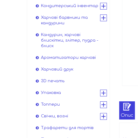
Кондитерський інвентар
Харчові барвники та
кандурини
Кандурин, харчові
блискітки, глітер, пудра -
блиск
Ароматизатори харчові
Харчовий друк
3D печать
Упаковка
Топпери
Опис
Свічки, вогні
Трафарети для тортів