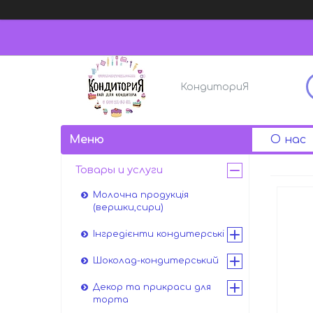
КондиториЯ
О нас
Товары и услуги
Молочна продукція
(вершки,сири)
Інгредієнти кондитерські
Шоколад-кондитерський
Декор та прикраси для
торта