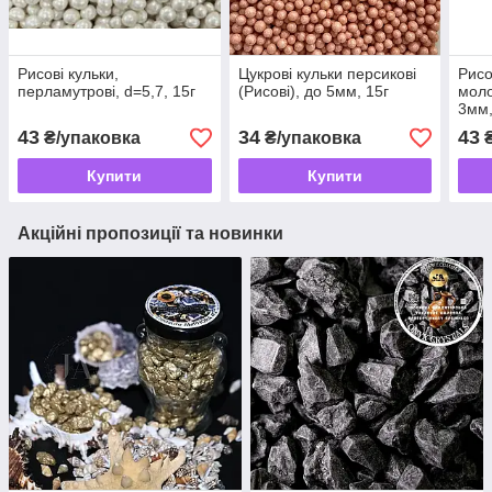
Рисові кульки,
Цукрові кульки персикові
Рисо
перламутрові, d=5,7, 15г
(Рисові), до 5мм, 15г
моло
3мм,
43
34
43
₴/упаковка
₴/упаковка
Купити
Купити
Акційні пропозиції та новинки