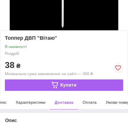
Топпер ДВП "Вітаю"
В наявності
Роздріб
38
₴
Мінімальна сума замовлення на сайті — 300 ₴
Купити
пис
Характеристики
Доставка
Оплата
Умови пове
Опис