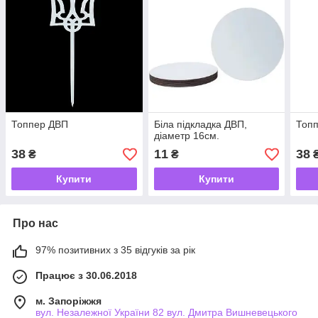
Топпер ДВП
Біла підкладка ДВП,
Топ
діаметр 16см.
38
11
38
₴
₴
Купити
Купити
Про нас
97% позитивних з 35 відгуків за рік
Працює з 30.06.2018
м. Запоріжжя
вул. Незалежної України 82 вул. Дмитра Вишневецького