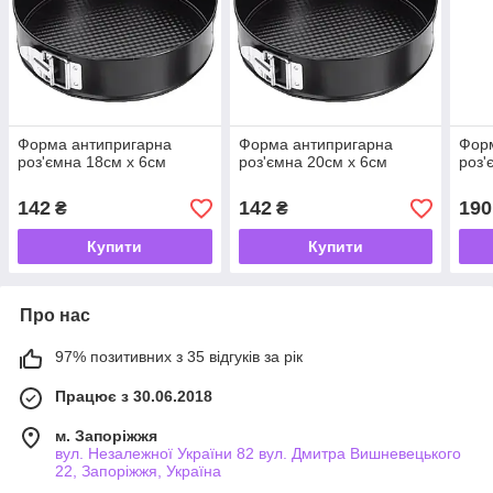
Форма антипригарна
Форма антипригарна
Фор
роз'ємна 18см х 6см
роз'ємна 20см х 6см
роз'
142
142
190
₴
₴
Купити
Купити
Про нас
97% позитивних з 35 відгуків за рік
Працює з 30.06.2018
м. Запоріжжя
вул. Незалежної України 82 вул. Дмитра Вишневецького
22, Запоріжжя, Україна