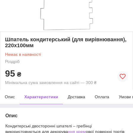
Шпатель кондитерський (для вирівнювання),
220х100мм
Немає в наявності
Роздріб
95
₴
Мінімальна сума замовлення на сайті — 300 ₴
Опис
Характеристики
Доставка
Оплата
Умови 
Опис
Кондитерські двосторонні шпателі – гребінці
використовуються для декорува
ння крем
ової поверхні тортів