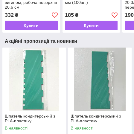
вигином, робоча поверхня
мм (100шт.)
20.3
20.6 см
пере
332
185
190
₴
₴
Купити
Купити
Акційні пропозиції та новинки
Шпатель кондитерський з
Шпатель кондитерський з
PLA-пластику
PLA-пластику
В наявності
В наявності