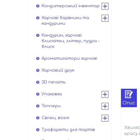
Кондитерський інвентар
Харчові барвники та
кандурини
Кандурин, харчові
блискітки, глітер, пудра -
блиск
Ароматизатори харчові
Харчовий друк
3D печать
Упаковка
Опис
Топпери
Свічки, вогні
Хвиляс
Трафарети для тортів
красу 