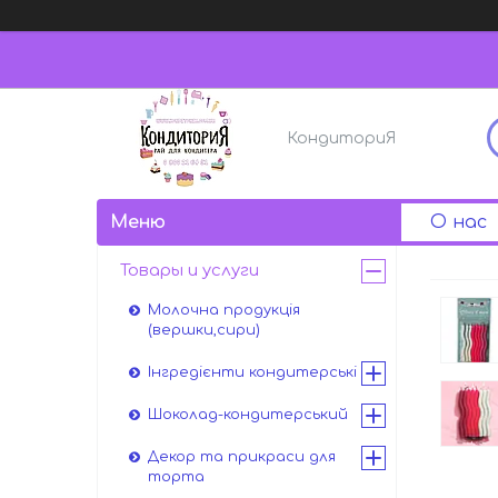
КондиториЯ
О нас
Товары и услуги
Молочна продукція
(вершки,сири)
Інгредієнти кондитерські
Шоколад-кондитерський
Декор та прикраси для
торта