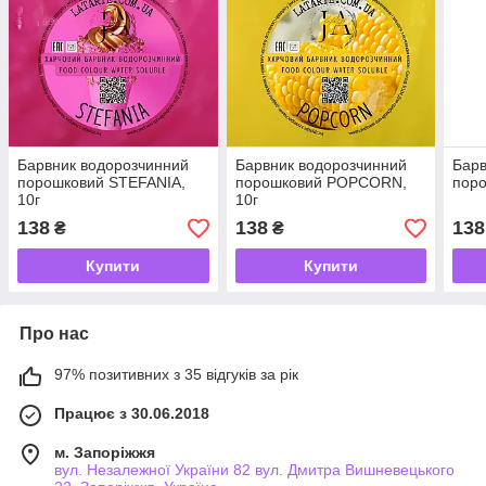
Барвник водорозчинний
Барвник водорозчинний
Барв
порошковий STEFANIA,
порошковий POPCORN,
поро
10г
10г
138
138
138
₴
₴
Купити
Купити
Про нас
97% позитивних з 35 відгуків за рік
Працює з 30.06.2018
м. Запоріжжя
вул. Незалежної України 82 вул. Дмитра Вишневецького