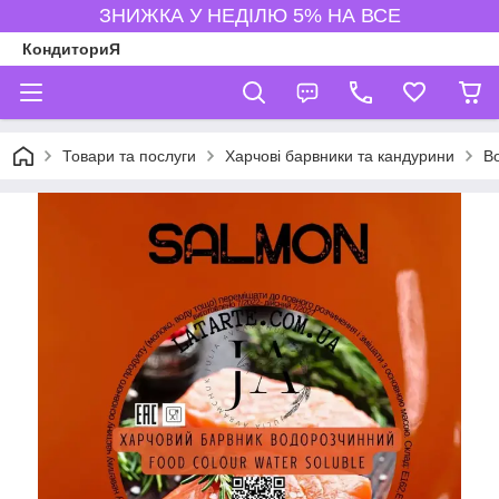
ЗНИЖКА У НЕДІЛЮ 5% НА ВСЕ
КондиториЯ
Товари та послуги
Харчові барвники та кандурини
В