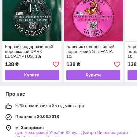
Барвник водорозчинний
Барвник водорозчинний
Барв
порошковий DARK
порошковий STEFANIA,
пор
EUCALYPTUS, 10г
10г
10г
138
138
138
₴
₴
Купити
Купити
Про нас
97% позитивних з 35 відгуків за рік
Працює з 30.06.2018
м. Запоріжжя
вул. Незалежної України 82 вул. Дмитра Вишневецького