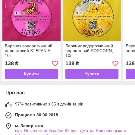
Барвник водорозчинний
Барвник водорозчинний
Барв
порошковий STEFANIA,
порошковий POPCORN,
поро
10г
10г
138
138
138
₴
₴
Купити
Купити
Про нас
97% позитивних з 35 відгуків за рік
Працює з 30.06.2018
м. Запоріжжя
вул. Незалежної України 82 вул. Дмитра Вишневецького