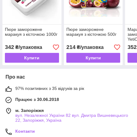
Пюре заморожене
Пюре заморожене
Мара
маракуя з кісточкою 1000г
маракуя з кісточкою 500г
замо
Yeti
342
214
352
₴/упаковка
₴/упаковка
Купити
Купити
Про нас
97% позитивних з 35 відгуків за рік
Працює з 30.06.2018
м. Запоріжжя
вул. Незалежної України 82 вул. Дмитра Вишневецького
22, Запоріжжя, Україна
Контакти