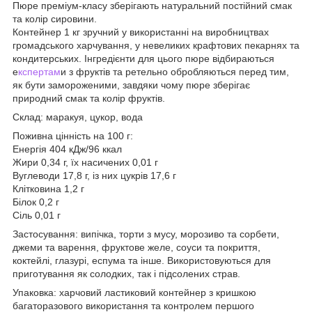
Пюре преміум-класу зберігають натуральний постійний смак
та колір сировини.
Контейнер 1 кг зручний у використанні на виробництвах
громадського харчування, у невеликих крафтових пекарнях та
кондитерських. Інгредієнти для цього пюре відбираються
е
кспертам
и з фруктів та ретельно обробляються перед тим,
як бути замороженими, завдяки чому пюре зберігає
природний смак та колір фруктів.
Склад: маракуя, цукор, вода
Поживна цінність на 100 г:
Енергія 404 кДж/96 ккал
Жири 0,34 г, їх насичених 0,01 г
Вуглеводи 17,8 г, із них цукрів 17,6 г
Клітковина 1,2 г
Білок 0,2 г
Сіль 0,01 г
Застосування: випічка, торти з мусу, морозиво та сорбети,
джеми та варення, фруктове желе, соуси та покриття,
коктейлі, глазурі, еспума та інше. Використовуються для
приготування як солодких, так і підсолених страв.
Упаковка: харчовий ластиковий контейнер з кришкою
багаторазового використання та контролем першого