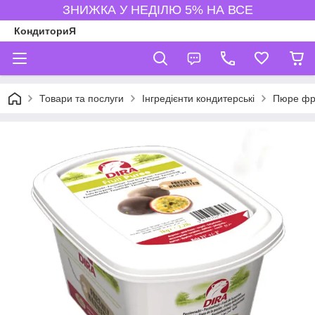
ЗНИЖКА У НЕДІЛЮ 5% НА ВСЕ
КондиториЯ
Товари та послуги
Інгредієнти кондитерські
Пюре фрук