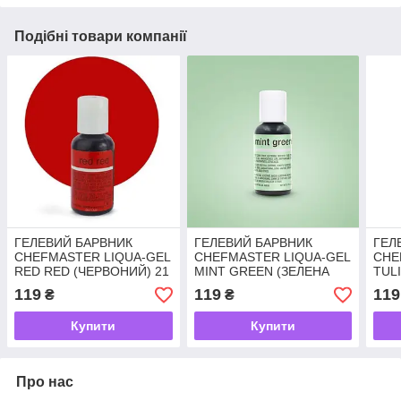
Подібні товари компанії
ГЕЛЕВИЙ БАРВНИК
ГЕЛЕВИЙ БАРВНИК
ГЕЛ
CHEFMASTER LIQUA-GEL
CHEFMASTER LIQUA-GEL
CHE
RED RED (ЧЕРВОНИЙ) 21
MINT GREEN (ЗЕЛЕНА
TUL
Р.
М'ЯТА) 21 г
ТЮЛЬ
119
119
119
₴
₴
Купити
Купити
Про нас