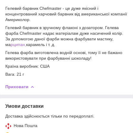
Гелевий барвник Chefmaster - це дуже якісний і
концентрований харчовий барвник від американської компанії
Америколор.
Гелевий барвник в зручному флаконі з дозатором. Гелева
фарба Chefmaster надає матеріалам дуже насичений колір.
За допомогою даної фарби можна фарбувати мастику,
ма
рципан,
карамель і т. д.
Гелева фарба виготовлена водній основі, тому
її не бажано
використовувати при фарбуванні шоколаду!
Країна виробник: США
Вага: 21 г
Приховати
Умови доставки
Доставка здійснюється тільки по передоплаті.
Нова Пошта