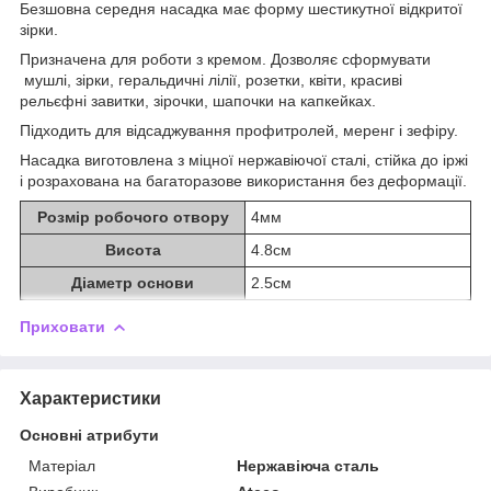
Безшовна середня насадка має форму шестикутної відкритої
зірки.
Призначена для роботи з кремом. Дозволяє сформувати
мушлі, зірки, геральдичні лілії, розетки, квіти, красиві
рельєфні завитки, зірочки, шапочки на капкейках.
Підходить для відсаджування профитролей, меренг і зефіру.
Насадка виготовлена з міцної нержавіючої сталі, стійка до іржі
і розрахована на багаторазове використання без деформації.
Розмір робочого отвору
4мм
Висота
4.8см
Діаметр основи
2.5см
Приховати
Характеристики
Основні атрибути
Матеріал
Нержавіюча сталь