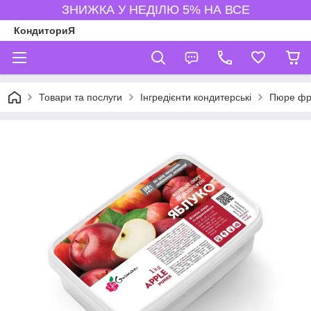
ЗНИЖКА У НЕДІЛЮ 5% НА ВСЕ
КондиториЯ
Товари та послуги
Інгредієнти кондитерські
Пюре фрук