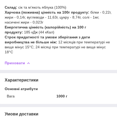
Склад:
сік та м'якоть яблука (100%)
Харчова (поживна) цінність на 100г продукту:
білки - 0,22г,
жири - 0,14г, вуглеводи - 11,63г, цукру - 8,74г, солі - 1мг,
насичені жири - 0,023г
Енергетична цінність (калорійність) на 100 г
продукту:
185 кДж (44 кКал)
Строк придатності та умови зберігання з дати
виробництва не більше ніж:
12 місяців при температурі не
вище мінус 15°С; 24 місяці при температурі не вище мінус
18°С
Приховати
Характеристики
Основні атрибути
Вага
1000 г
Умови доставки