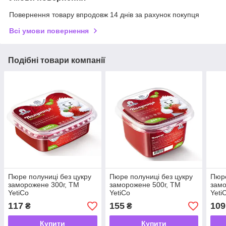
Повернення товару впродовж 14 днів за рахунок покупця
Всі умови повернення
Подібні товари компанії
Пюре полуниці без цукру
Пюре полуниці без цукру
Пюре
заморожене 300г, ТМ
заморожене 500г, ТМ
замо
YetiCo
YetiCo
Yeti
117
155
109
₴
₴
Купити
Купити