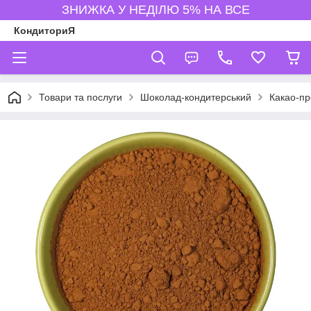
ЗНИЖКА У НЕДІЛЮ 5% НА ВСЕ
КондиториЯ
Товари та послуги
Шоколад-кондитерський
Какао-пр