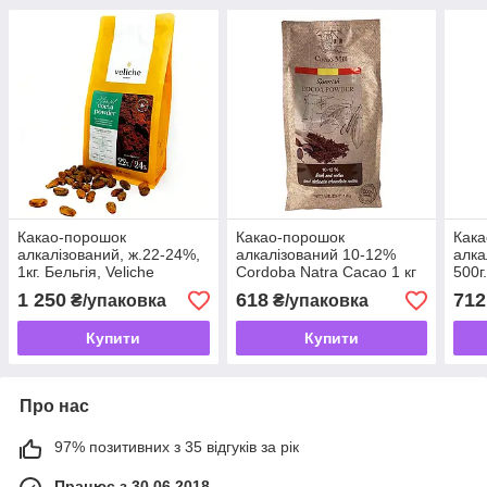
Какао-порошок
Какао-порошок
Как
алкалізований, ж.22-24%,
алкалізований 10-12%
алка
1кг. Бельгія, Veliche
Cordoba Natra Cacao 1 кг
500г
1 250
618
712
₴/упаковка
₴/упаковка
Купити
Купити
Про нас
97% позитивних з 35 відгуків за рік
Працює з 30.06.2018