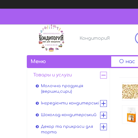
КондиториЯ
О нас
Товары и услуги
Молочна продукція
(вершки,сири)
Інгредієнти кондитерські
Шоколад-кондитерський
Декор та прикраси для
торта