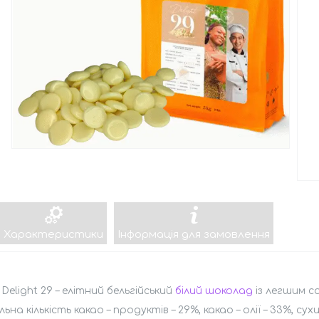
Характеристики
Інформація для замовлення
e Delight 29 – елітний бельгійський
білий шоколад
із легшим с
льна кількість какао – продуктів – 29%, какао – олії – 33%, су