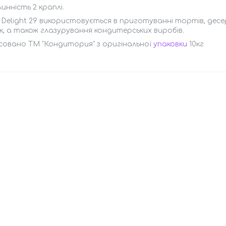
инність 2 краплі.
e Delight 29 використовується в приготуванні тортів, десе
, а також глазурування кондитерських виробів.
совано ТМ "Кондитория" з оригінальної
упаковки
10кг