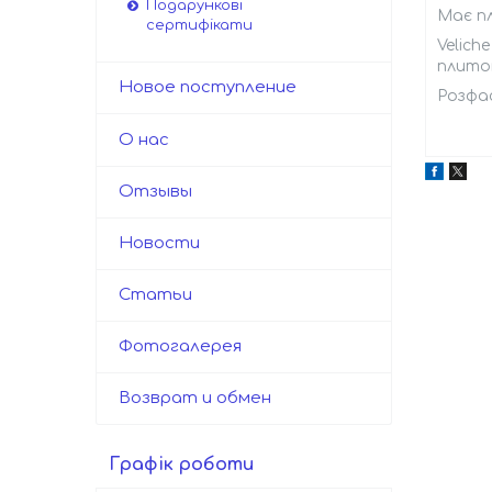
Подарункові
Має пл
сертифікати
Velich
плиток
Новое поступление
Розфа
О нас
Отзывы
Новости
Статьи
Фотогалерея
Возврат и обмен
Графік роботи