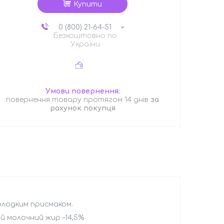
Купити
0 (800) 21-64-51
Безкоштовно по
України
повернення товару протягом 14 днів
за
рахунок покупця
олодким присмаком.
хий молочний жир –14,5%