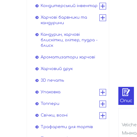
Кондитерський інвентар
Харчові барвники та
кандурини
Кандурин, харчові
блискітки, глітер, пудра -
блиск
Ароматизатори харчові
Харчовий друк
3D печать
Упаковка
Опис
Топпери
Свічки, вогні
Velich
Трафарети для тортів
Мініма