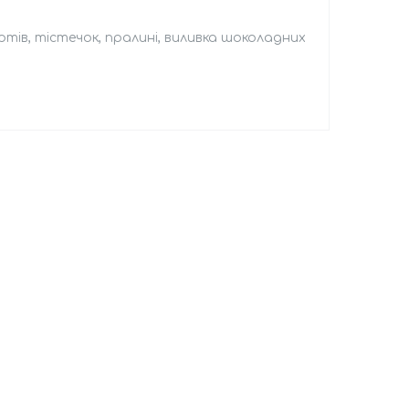
ртів, тістечок, пралині, виливка шоколадних