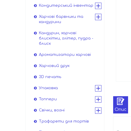
Кондитерський інвентар
Харчові барвники та
кандурини
Кандурин, харчові
блискітки, глітер, пудра -
блиск
Ароматизатори харчові
Харчовий друк
3D печать
Упаковка
Топпери
Опис
Свічки, вогні
Трафарети для тортів