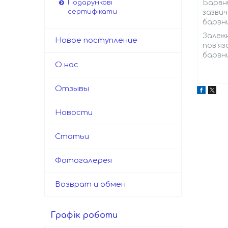
Барвни
Подарункові
сертифікати
зазвич
барвни
Залежн
Новое поступление
пов'яз
барвни
О нас
Отзывы
Новости
Статьи
Фотогалерея
Возврат и обмен
Графік роботи