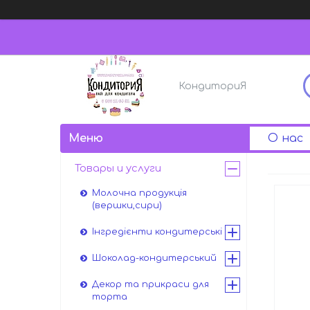
КондиториЯ
О нас
Товары и услуги
Молочна продукція
(вершки,сири)
Інгредієнти кондитерські
Шоколад-кондитерський
Декор та прикраси для
торта