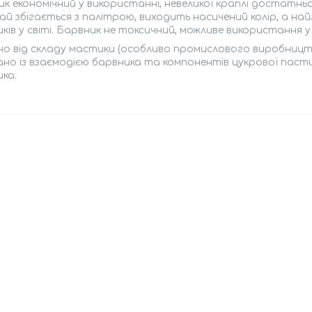
к економічний у використанні, невеликої краплі достатн
ай збігається з палітрою, виходить насичений колір, а най
ків у світі. Барвник не токсичний, можливе використання 
о від складу мастики (особливо промислового виробництв
ано із взаємодією барвника та компонентів цукрової пасти.
ка.