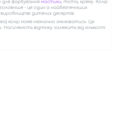
ьо для фарбування
мастики
, тіста, крему. Колір
головніше - це один із найбезпечніших
у виробництві дитячих десертів.
а) колір може незначно змінюватись. Це
 Насиченість відтінку залежить від кількості