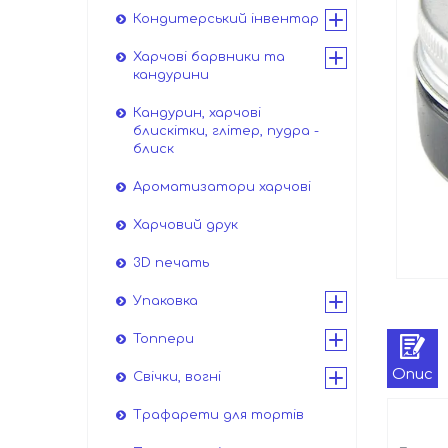
Кондитерський інвентар
Харчові барвники та
кандурини
Кандурин, харчові
блискітки, глітер, пудра -
блиск
Ароматизатори харчові
Харчовий друк
3D печать
Упаковка
Топпери
Опис
Свічки, вогні
Трафарети для тортів