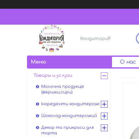
КондиториЯ
О нас
Товары и услуги
Молочна продукція
(вершки,сири)
Інгредієнти кондитерські
Шоколад-кондитерський
Декор та прикраси для
торта