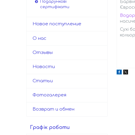
Барвни
Подарункові
сертифікати
Євросо
Водор
насиче
Новое поступление
Сухі б
кольор
О нас
Отзывы
Новости
Статьи
Фотогалерея
Возврат и обмен
Графік роботи