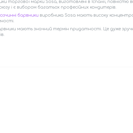
ки торгової марки Sosa, виготовлені в Іспанії, повністю
юзу і є вибором багатьох професійних кондитерів.
озчинні барвники
виробника Sosa мають високу концентраці
ності.
арвники мають значний термін придатності. Це дуже зручн
ів.