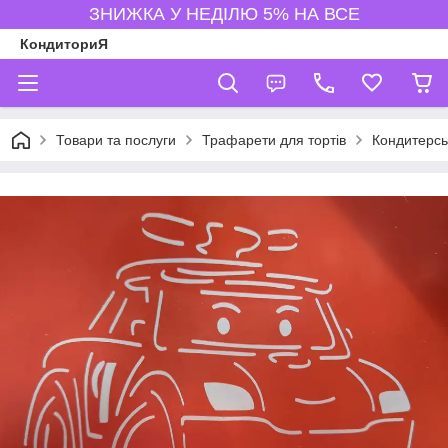
ЗНИЖКА У НЕДІЛЮ 5% НА ВСЕ
КондиториЯ
Товари та послуги
Трафарети для тортів
Кондитерсь