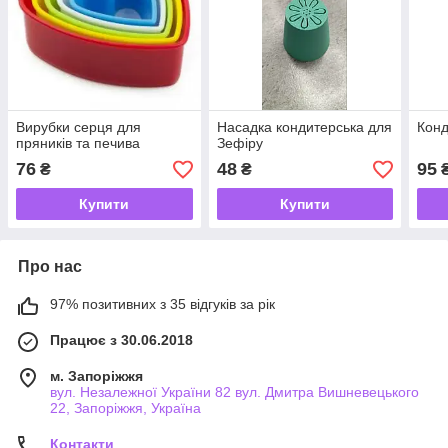
Вирубки серця для
Насадка кондитерська для
Конд
пряників та печива
Зефіру
76
48
95
₴
₴
Купити
Купити
Про нас
97% позитивних з 35 відгуків за рік
Працює з 30.06.2018
м. Запоріжжя
вул. Незалежної України 82 вул. Дмитра Вишневецького
22, Запоріжжя, Україна
Контакти