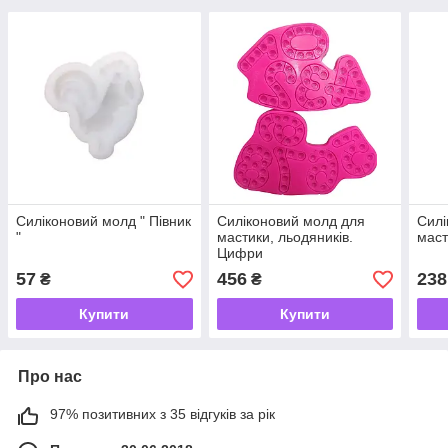
Силіконовий молд " Півник
Силіконовий молд для
Силі
"
мастики, льодяників.
маст
Цифри
57
456
238
₴
₴
Купити
Купити
Про нас
97% позитивних з 35 відгуків за рік