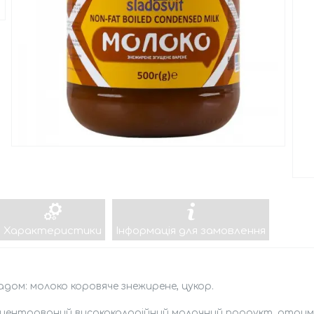
Характеристики
Інформація для замовлення
адом: молоко коровяче знежирене, цукор.
нцентрований висококалорійний молочний продукт, отрима