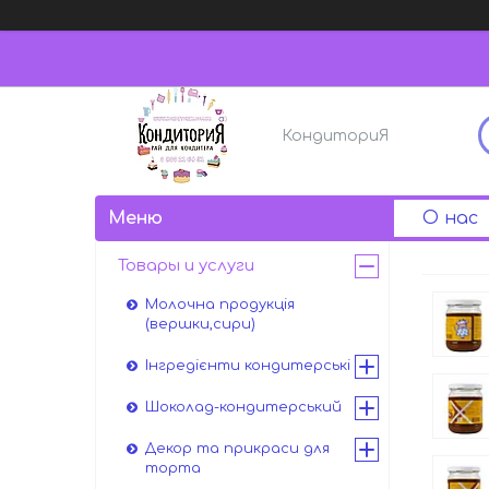
КондиториЯ
О нас
Товары и услуги
Молочна продукція
(вершки,сири)
Інгредієнти кондитерські
Шоколад-кондитерський
Декор та прикраси для
торта