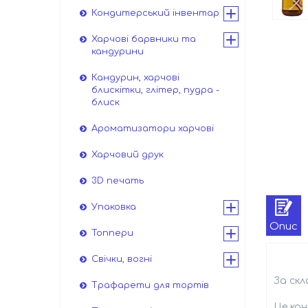
Кондитерський інвентар
Харчові барвники та
кандурини
Кандурин, харчові
блискітки, глітер, пудра -
блиск
Ароматизатори харчові
Харчовий друк
3D печать
Упаковка
Опис
Топпери
Свічки, вогні
За скл
Трафарети для тортів
Це ко