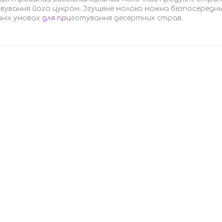
вування його цукром. Згущене молоко можна безпосередн
ніх умовах
для при
готування десертних страв.