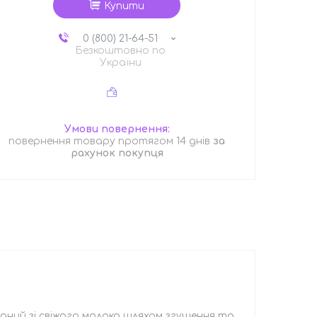
Купити
0 (800) 21-64-51
Безкоштовно по
України
повернення товару протягом 14 днів
за
рахунок покупця
ний зі свіжого молока шляхом згущення та