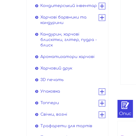
Кондитерський інвентар
Харчові барвники та
кандурини
Кандурин, харчові
блискітки, глітер, пудра -
блиск
Ароматизатори харчові
Харчовий друк
3D печать
Упаковка
Топпери
Опис
Свічки, вогні
Трафарети для тортів