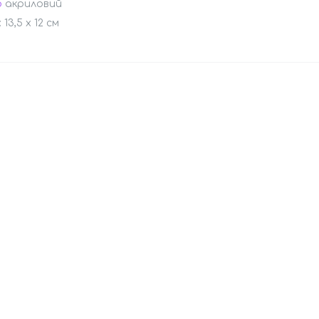
р
акриловий
 13,5 х 12 см