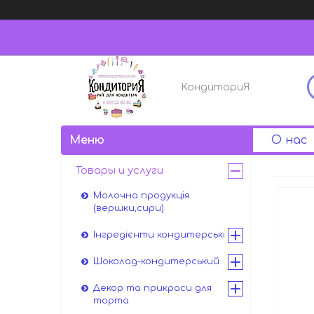
КондиториЯ
О нас
Товары и услуги
Молочна продукція
(вершки,сири)
Інгредієнти кондитерські
Шоколад-кондитерський
Декор та прикраси для
торта