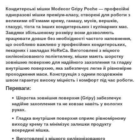
Кондитерські мішки Modecor Gripy Poche — професійні
одноразові мішки преміум-класу, створені для роботи з
великими об’ємами крему, ганашу, мусів, вершків,
глазурі, тіста та інших кондитерських і кулінарних мас.
Завдяки збільшеному розміру вони дозволяють
працювати довше без необхідності частого наповнення,
що особливо важливо у професійних кондитерських,
пекарнях і закладах HoReCa. Виготовлені з міцного
силіконізованого поліетилену, мішки мають шорстку
зовнішню поверхню для надійного захоплення та гладку
внутрішню поверхню, яка забезпечує легке й рівномірне
проходження маси. Конструкція з одним поздовжнім
швом гарантує високу міцність і комфорт під час роботи.
Переваги:
Шорстка зовнішня поверхня (Gripy) забезпечує
надійне захоплення та не ковзає навіть у вологих
руках.
Гладка внутрішня поверхня сприяє рівномірному
виходу крему та мінімізує залишки продукту
всередині мішка.
Виготовлені з міцного силіконізованого