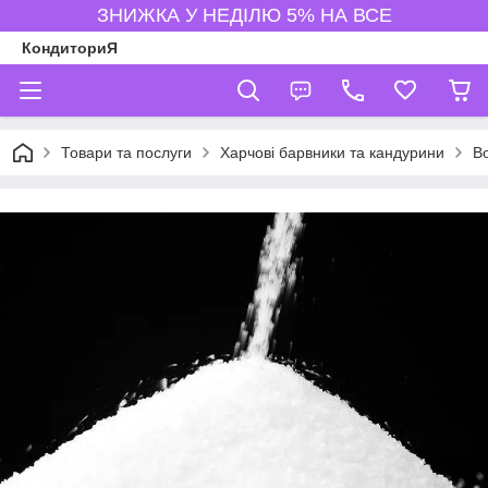
ЗНИЖКА У НЕДІЛЮ 5% НА ВСЕ
КондиториЯ
Товари та послуги
Харчові барвники та кандурини
В