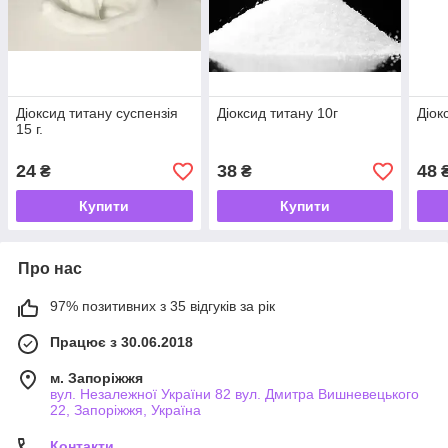
Діоксид титану суспензія
Діоксид титану 10г
Діок
15 г.
24
38
48
₴
₴
Купити
Купити
Про нас
97% позитивних з 35 відгуків за рік
Працює з 30.06.2018
м. Запоріжжя
вул. Незалежної України 82 вул. Дмитра Вишневецького
22, Запоріжжя, Україна
Контакти