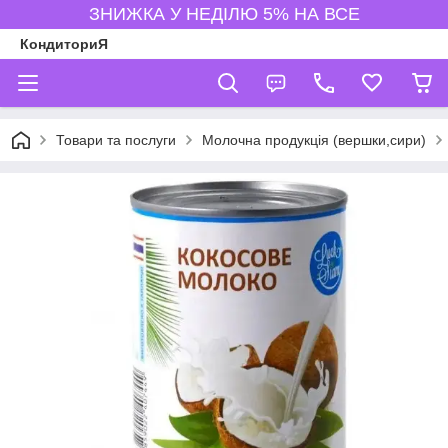
ЗНИЖКА У НЕДІЛЮ 5% НА ВСЕ
КондиториЯ
Товари та послуги
Молочна продукція (вершки,сири)