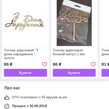
Топпер акриловый "З
Топпер акриловый
Топе
днем народження ",
Коханій матусі 1 мм
дне
золото
66
66
81
₴
₴
Купити
Купити
Про нас
97% позитивних з 35 відгуків за рік
Працює з 30.06.2018