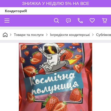
ЗНИЖКА У НЕДІЛЮ 5% НА ВСЕ
КондиториЯ
Товари та послуги
Інгредієнти кондитерські
Сублімов