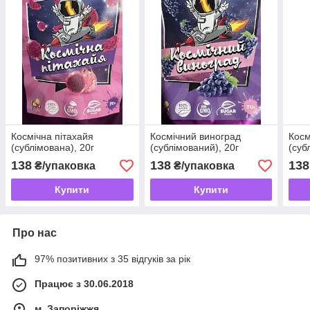
Космічна пітахайя
Космічний виноград
Косм
(сублімована), 20г
(сублімований), 20г
(суб
138
138
138
₴/упаковка
₴/упаковка
Купити
Купити
Про нас
97% позитивних з 35 відгуків за рік
Працює з 30.06.2018
м. Запоріжжя