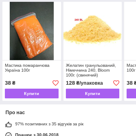
Мастика помаранчова
Желатин гранульований,
Маст
Україна 100г
Німеччина 240, Bloom
100г
100г. (свинячий)
38
128
38
₴
₴/упаковка
Купити
Купити
Про нас
97% позитивних з 35 відгуків за рік
Працює з 30.06.2018