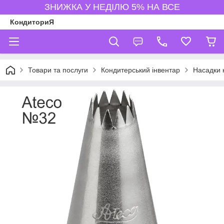
ЗНИЖКА У НЕДІЛЮ 5% НА ВСЕ
КондиториЯ
Товари та послуги
Кондитерський інвентар
Насадки 