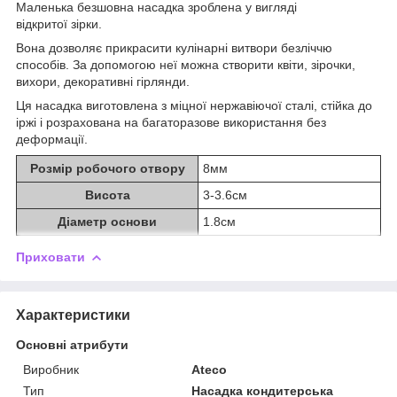
Маленька безшовна насадка зроблена у вигляді
відкритої зірки.
Вона дозволяє прикрасити кулінарні витвори безліччю
способів. За допомогою неї можна створити квіти, зірочки,
вихори, декоративні гірлянди.
Ця насадка виготовлена з міцної нержавіючої сталі, стійка до
іржі і розрахована на багаторазове використання без
деформації.
Розмір робочого отвору
8мм
Висота
3-3.6см
Діаметр основи
1.8см
Приховати
Характеристики
Основні атрибути
Виробник
Ateco
Тип
Насадка кондитерська