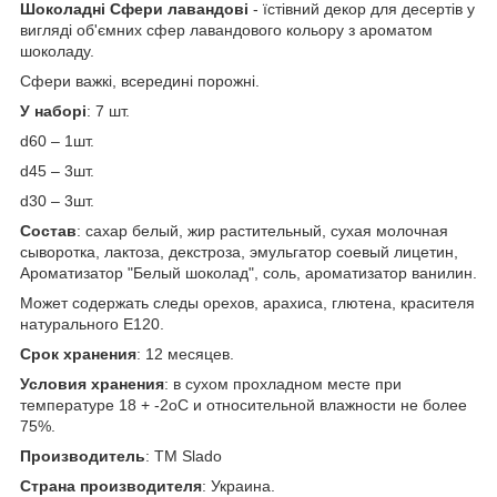
Шоколадні Сфери лавандові
- їстівний декор для десертів у
вигляді об'ємних сфер лавандового кольору з ароматом
шоколаду.
Сфери важкі, всередині порожні.
У наборі
: 7 шт.
d60 – 1шт.
d45 – 3шт.
d30 – 3шт.
Состав
: сахар белый, жир растительный, сухая молочная
сыворотка, лактоза, декстроза, эмульгатор соевый лицетин,
Ароматизатор "Белый шоколад", соль, ароматизатор ванилин.
Может содержать следы орехов, арахиса, глютена, красителя
натурального Е120.
Срок хранения
: 12 месяцев.
Условия хранения
: в сухом прохладном месте при
температуре 18 + -2оС и относительной влажности не более
75%.
Производитель
: ТМ Slado
Страна производителя
: Украина.