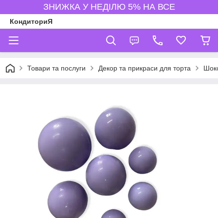
ЗНИЖКА У НЕДІЛЮ 5% НА ВСЕ
КондиториЯ
Товари та послуги
Декор та прикраси для торта
Шоко