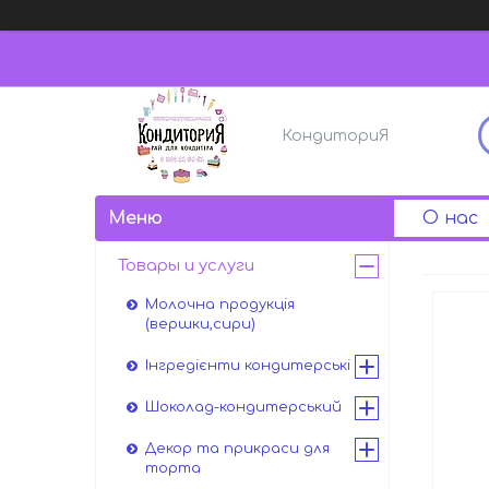
КондиториЯ
О нас
Товары и услуги
Молочна продукція
(вершки,сири)
Інгредієнти кондитерські
Шоколад-кондитерський
Декор та прикраси для
торта