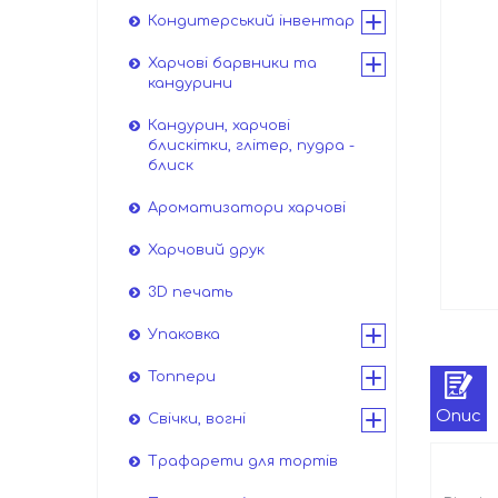
Кондитерський інвентар
Харчові барвники та
кандурини
Кандурин, харчові
блискітки, глітер, пудра -
блиск
Ароматизатори харчові
Харчовий друк
3D печать
Упаковка
Топпери
Опис
Свічки, вогні
Трафарети для тортів