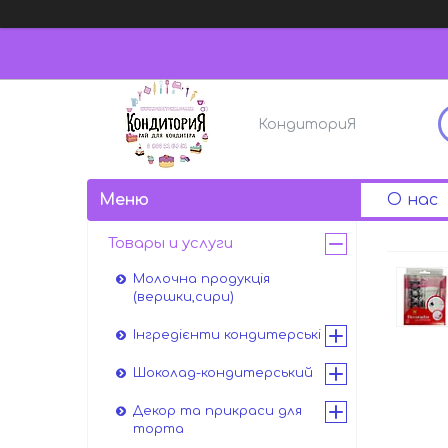
КондиториЯ
О нас
Товары и услуги
Молочна продукція
(вершки,сири)
Інгредієнти кондитерські
Шоколад-кондитерський
Декор та прикраси для
торта