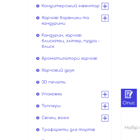
Кондитерський інвентар
Харчові барвники та
кандурини
Кандурин, харчові
блискітки, глітер, пудра -
блиск
Ароматизатори харчові
Харчовий друк
3D печать
Упаковка
Опис
Топпери
Свічки, вогні
Набір 
Трафарети для тортів