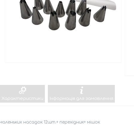
Характеристики
Інформація для замовлення
маленьких насадок 12шт.+ перехідник+ мішок