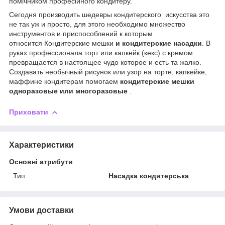
помічником професійного кондитеру.
Сегодня производить шедевры кондитерского искусства это
не так уж и просто, для этого необходимо множество
инструментов и приспособлений к которым
относится Кондитерские мешки
и кондитерские насадки
. В
руках профессионала торт или капкейк (кекс) с кремом
превращается в настоящее чудо которое и есть та жалко.
Создавать необычный рисунок или узор на торте, капкейке,
маффине кондитерам помогаем
кондитерские мешки
одноразовые или многоразовые
.
Приховати
Характеристики
Основні атрибути
Тип
Насадка кондитерська
Умови доставки