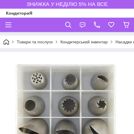
ЗНИЖКА У НЕДІЛЮ 5% НА ВСЕ
КондиториЯ
Товари та послуги
Кондитерський інвентар
Насадки 