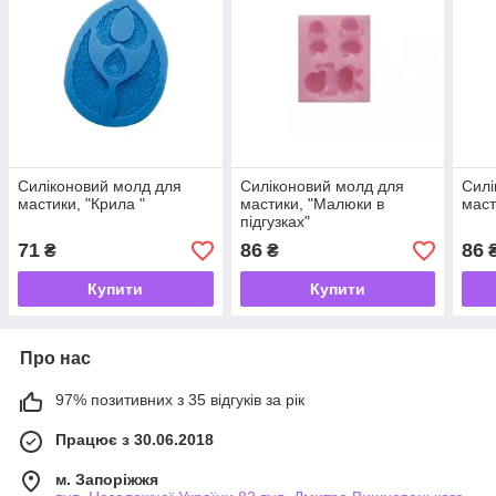
Силіконовий молд для
Силіконовий молд для
Силі
мастики, "Крила "
мастики, "Малюки в
маст
підгузках"
71
86
86
₴
₴
Купити
Купити
Про нас
97% позитивних з 35 відгуків за рік
Працює з 30.06.2018
м. Запоріжжя