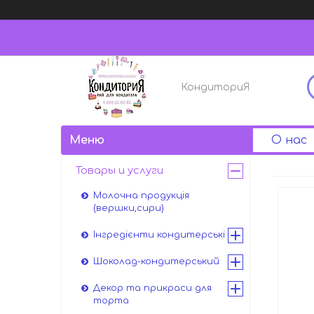
КондиториЯ
О нас
Товары и услуги
Молочна продукція
(вершки,сири)
Інгредієнти кондитерські
Шоколад-кондитерський
Декор та прикраси для
торта