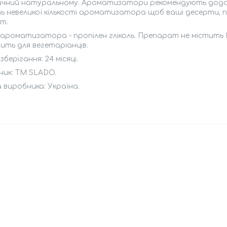
чний натуральному. Ароматизатори рекомендують додавати 
 невеликої кількості ароматизатора щоб ваші десерти, п
т.
 ароматизатора - пропілен гліколь. Препарат не містить
ить для вегетаріанців.
зберігання: 24 місяці.
ник: ТМ SLADO.
 виробника: Україна.