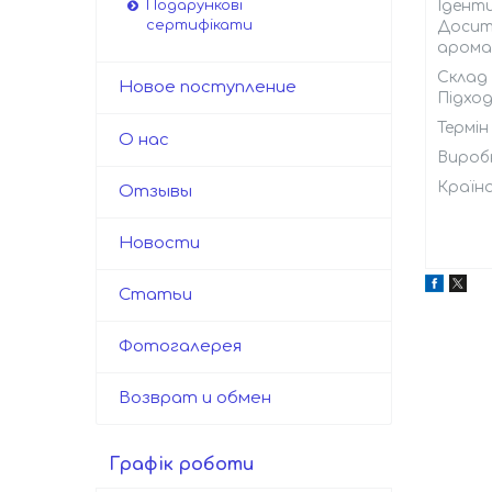
Іденти
Подарункові
сертифікати
Досить
арома
Склад
Новое поступление
Підход
Термін 
О нас
Вироб
Країна
Отзывы
Новости
Статьи
Фотогалерея
Возврат и обмен
Графік роботи