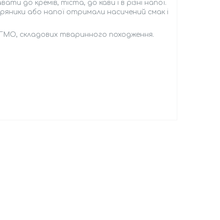
до кремів, тіста, до кави і в різні напої.
ряники або напої отримали насичений смак і
 ГМО, складових тваринного походження.