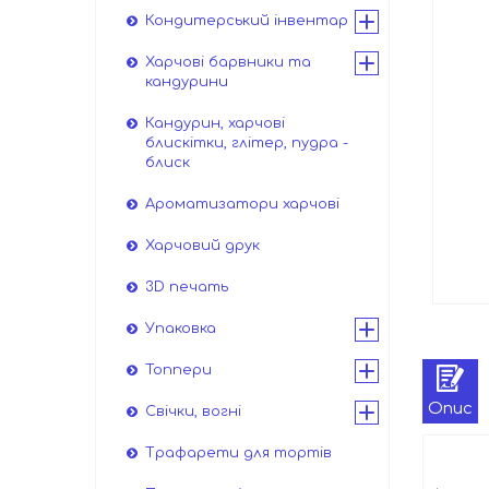
Кондитерський інвентар
Харчові барвники та
кандурини
Кандурин, харчові
блискітки, глітер, пудра -
блиск
Ароматизатори харчові
Харчовий друк
3D печать
Упаковка
Топпери
Опис
Свічки, вогні
Трафарети для тортів