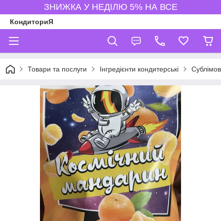
ЗНИЖКА У НЕДІЛЮ 5% НА ВСЕ
КондиториЯ
Товари та послуги
Інгредієнти кондитерські
Сублімов