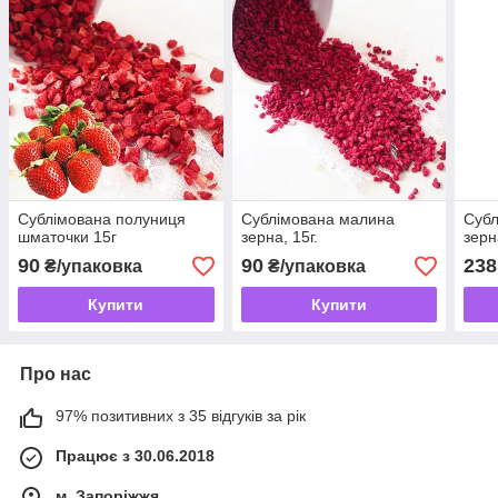
Сублімована полуниця
Сублімована малина
Субл
шматочки 15г
зерна, 15г.
зерн
90
90
238
₴/упаковка
₴/упаковка
Купити
Купити
Про нас
97% позитивних з 35 відгуків за рік
Працює з 30.06.2018
м. Запоріжжя